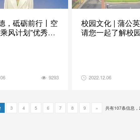
德，砥砺前行丨空
校园文化 | 蒲公
“乘风计划”优秀实
请您一起了解校
采展（一）
仪及行为规范
.06
9293
2022.12.06
3
4
5
6
7
8
9
»
共有107条信息，
2