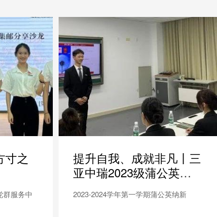
方寸之
提升自我、成就非凡丨三
亚中瑞2023级蒲公英面
试圆满结束
党群服务中
2023-2024学年第一学期蒲公英纳新