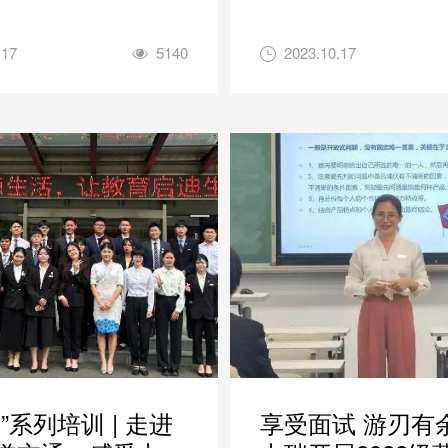
.17
5140
2023.10.17
”系列培训 | 走进
享受面试 游刃有余