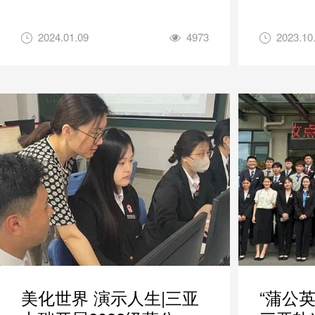
2024.01.09
4973
2023.10
美化世界 演示人生|三亚
“蒲公英