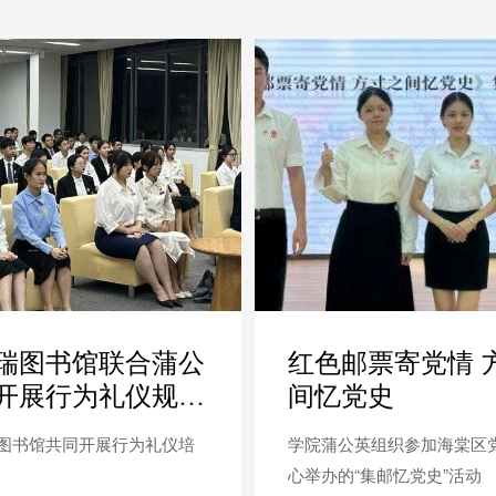
瑞图书馆联合蒲公
红色邮票寄党情 
开展行为礼仪规范
间忆党史
图书馆共同开展行为礼仪培
学院蒲公英组织参加海棠区
心举办的“集邮忆党史”活动