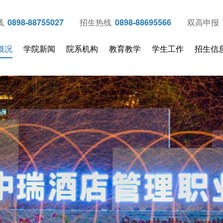
线
0898-88755027
招生热线
0898-88695566
双高申报
概况
学院新闻
院系机构
教育教学
学生工作
招生信