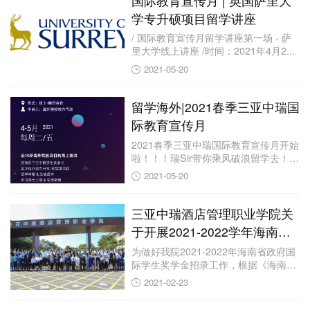
国际教育宣传月 | 英国萨里大
学专升硕项目留学讲座
/ 国际教育宣传月留学讲座第一场 - 萨
里大学线上讲座 /时间：2021年4月2...
2021-05-20
留学海外|2021春季三亚中瑞国
际教育宣传月
2021春季三亚中瑞国际教育宣传月开始
啦！！！瑞Sir带你乘风破浪留学去！留
学海...
2021-05-20
三亚中瑞酒店管理职业学院关
于开展2021-2022学年海南省
政府国际学生 奖学金申请的通
为做好我院2021-2022年海南省政府国
际学生奖学金招录工作，根据《海南省
知
政府...
2021-02-23