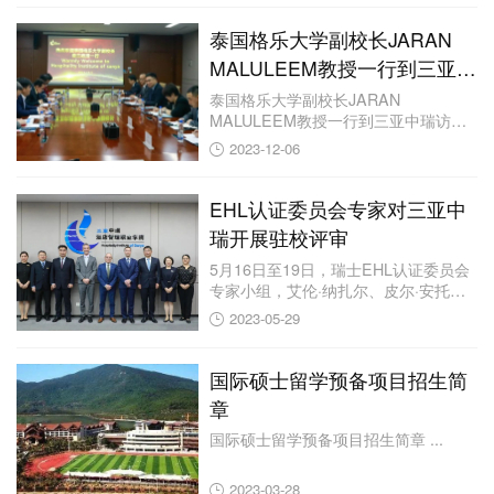
泰国格乐大学副校长JARAN
MALULEEM教授一行到三亚中
瑞访问交流
泰国格乐大学副校长JARAN
MALULEEM教授一行到三亚中瑞访问
交流 ...
2023-12-06
EHL认证委员会专家对三亚中
瑞开展驻校评审
5月16日至19日，瑞士EHL认证委员会
专家小组，艾伦·纳扎尔、皮尔·安托尼·
杜...
2023-05-29
国际硕士留学预备项目招生简
章
国际硕士留学预备项目招生简章 ...
2023-03-28