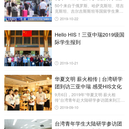
50个来自于俄罗斯、哈萨克斯坦、塔吉
克斯坦、吉尔吉斯斯坦等国留学生乘坐
VSV46...
2019-10-22
Hello HIS！三亚中瑞2019级国
际学生报到
2019-10-21
华夏文明 薪火相传 | 台湾研学
团到访三亚中瑞 感受HIS文化
9月6日，2019年“华夏文明·薪火相
传”台湾青年赴大陆研学参访团来到三亚
中瑞酒...
2019-09-10
台湾青年学生大陆研学参访团