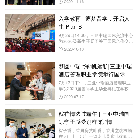
2020-11-18
入学教育 | 逐梦留学，开启人
生 Plan B
9月29日14:30，三亚中瑞国际交流中心
为2020级新生开展了关于国际合作交
流...
2020-10-10
梦圆中瑞 “洋”帆远航|三亚中瑞
酒店管理职业学院举行国际学
生毕业典礼
7月17日下午，三亚中瑞酒店管理职业
学院2020届国际学生毕业典礼在学校小
礼堂隆...
2020-07-17
粽香情浓过端午 | 三亚中瑞国
际学子感受别样“粽”情
棕子香，香厨房艾叶香，香满堂桃枝插
在大门上，出门一望麦儿黄这儿端阳，