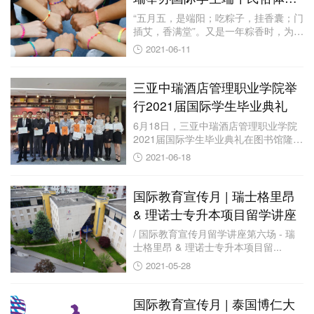
活动
“五月五，是端阳；吃粽子，挂香囊；门
插艾，香满堂”。又是一年粽香时，为了
让国际学...
2021-06-11
三亚中瑞酒店管理职业学院举
行2021届国际学生毕业典礼
6月18日，三亚中瑞酒店管理职业学院
2021届国际学生毕业典礼在图书馆隆重
举行。...
2021-06-18
国际教育宣传月 | 瑞士格里昂
& 理诺士专升本项目留学讲座
/ 国际教育宣传月留学讲座第六场 - 瑞
士格里昂 & 理诺士专升本项目留...
2021-05-28
国际教育宣传月 | 泰国博仁大