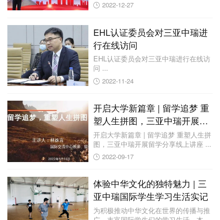
学生汉...
2022-12-27
EHL认证委员会对三亚中瑞进
行在线访问
EHL认证委员会对三亚中瑞进行在线访
问 ...
2022-11-24
开启大学新篇章 | 留学追梦 重
塑人生拼图，三亚中瑞开展留
学分享线上讲座
开启大学新篇章 | 留学追梦 重塑人生拼
图，三亚中瑞开展留学分享线上讲座 ...
2022-09-17
体验中华文化的独特魅力 | 三
亚中瑞国际学生学习生活实记
为积极推动中华文化在世界的传播与推
广，丰富国际学生们的学习生活，本学