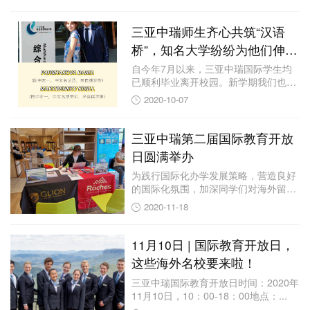
三亚中瑞师生齐心共筑“汉语
桥”，知名大学纷纷为他们伸出
橄榄枝
自今年7月以来，三亚中瑞国际学生均
已顺利毕业离开校园。新学期我们也将
迎来新的生机...
2020-10-07
三亚中瑞第二届国际教育开放
日圆满举办
为践行国际化办学发展策略，营造良好
的国际化氛围，加深同学们对海外留
学、学历提升等...
2020-11-18
11月10日 | 国际教育开放日，
这些海外名校要来啦！
三亚中瑞国际教育开放日时间：2020年
11月10日，10：00-18：00地点：...