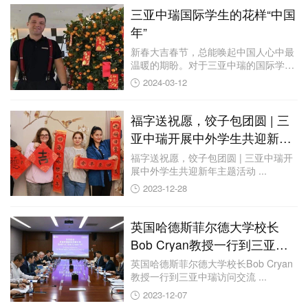
三亚中瑞国际学生的花样“中国
年”
新春大吉春节，总能唤起中国人心中最
温暖的期盼。对于三亚中瑞的国际学生
而言，虽然身...
2024-03-12
福字送祝愿，饺子包团圆 | 三
亚中瑞开展中外学生共迎新年
主题活动
福字送祝愿，饺子包团圆 | 三亚中瑞开
展中外学生共迎新年主题活动 ...
2023-12-28
英国哈德斯菲尔德大学校长
Bob Cryan教授一行到三亚中
瑞访问交流
英国哈德斯菲尔德大学校长Bob Cryan
教授一行到三亚中瑞访问交流 ...
2023-12-07