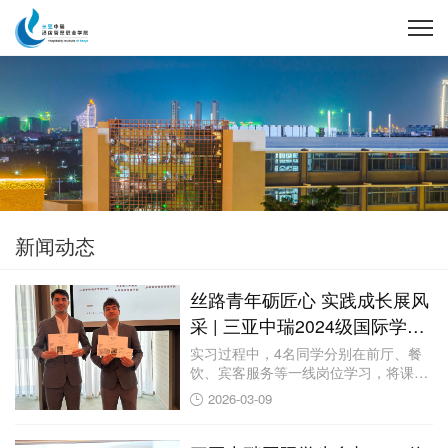
新闻动态
丝路青年砺匠心 实践成长展风
采 | 三亚中瑞2024级国际学生
顺利完成认知实习
实习过程中，4名同学分别在前厅、餐
饮、宾客服务等一线岗位学习，将课堂
所学的酒店管...
2026-03-09