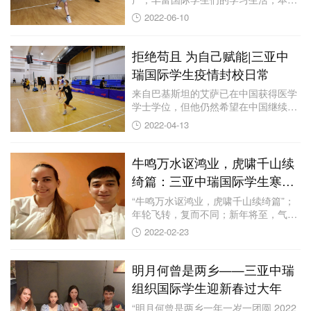
期我院继续为...
2022-06-10
拒绝苟且 为自己赋能|三亚中
瑞国际学生疫情封校日常
来自巴基斯坦的艾萨已在中国获得医学
学士学位，但他仍然希望在中国继续攻
读硕士。目前...
2022-04-13
牛鸣万水讴鸿业，虎啸千山续
绮篇：三亚中瑞国际学生寒假
停课不停学
“牛鸣万水讴鸿业，虎啸千山续绮篇”；
年轮飞转，复而不同；新年将至，气象
万千。在2...
2022-02-23
明月何曾是两乡——三亚中瑞
组织国际学生迎新春过大年
“明月何曾是两乡一年一岁一团圆 2022