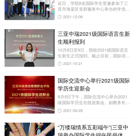
近日，学院8名国际学生受邀参加了三
亚市海棠区党群服务中心举办的学党史
活动。 ...
2021-12-08
三亚中瑞2021级国际语言生新
生顺利报到
10月8日至9日，我校2021级国际语言
生新生正式报到。截止目前，国际语言
生新生...
2021-10-21
国际交流中心举行2021级国际
学历生迎新会
9月9日下午，国际交流中心举办2021
级国际学历生在线迎新会。副教务长李
铭代表学...
2021-09-28
“万缕瑞情系五彩端午”|三亚中
瑞举办国际学生端午民俗体验