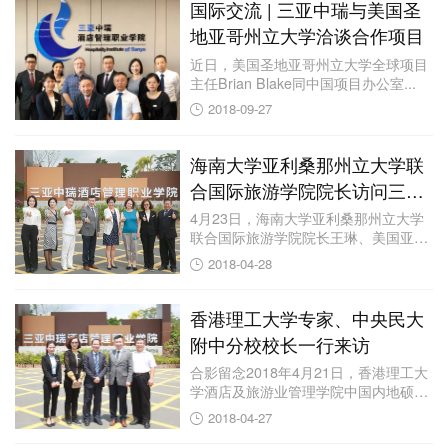
国际交流 | 三亚中瑞与美国圣
地亚哥州立大学洽谈合作项目
近日，美国圣地亚哥州立大学全球项目
主任Brian Blake同中国项目办公室...
2018-09-27
海南大学亚利桑那州立大学联
合国际旅游学院院长访问三亚
中瑞
4月23日，海南大学亚利桑那州立大学
联合国际旅游学院院长王琳、美国亚利
桑那州立大...
2018-04-28
香港理工大学专家、中央民大
附中分校校长一行来访
合影留念2018年4月21日，香港理工大
学酒店及旅游业管理学院中国内地硕士
课程主...
2018-04-27