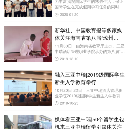
为丰富我院国际学生的寒假生活，保证
国际学生在完成假期学习任务的同时，
激发学生们的...
2020-01-20
新华社、中国教育报等多家媒
体关注海南省第八届“琼州
杯”国际学生汉语与才艺大赛在
11月30日，由海南省教育厅主办、三亚
中瑞酒店管理职业学院承办的第八届“琼
三亚中瑞举行
州杯”...
2019-12-10
融入三亚中瑞|2019级国际学生
新生入学教育举行
10月20日-22日，三亚中瑞酒店管理职
业学院2019级国际学生新生入学教育在
综...
2019-10-23
媒体看三亚中瑞|50个留学生包
机来三亚中瑞留学引媒体关注