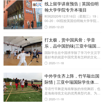
线上留学讲座预告 | 英国伯明
翰大学学院专升本项目
时间2020年12月16日（星期三）19：
00-20：00院校英国伯明翰大学学院...
2020-12-23
打太极，赏中国风骨；学音
乐，品中国韵味|三亚中瑞国际
学生体验太极拳与国乐
国际学生在中国求学除了学习中文汉字
最好奇的就是中国究竟有怎样的文化？
中国人喜欢哪...
2020-11-18
中外学生齐上阵，竹竿敲出国
际情 | 三亚中瑞国际学生体验
竹竿舞
导语竹竿舞是海南黎族的传统舞蹈，也
是海南传统文化的优秀典型代表。为加
深国际学生对...
2020-11-18