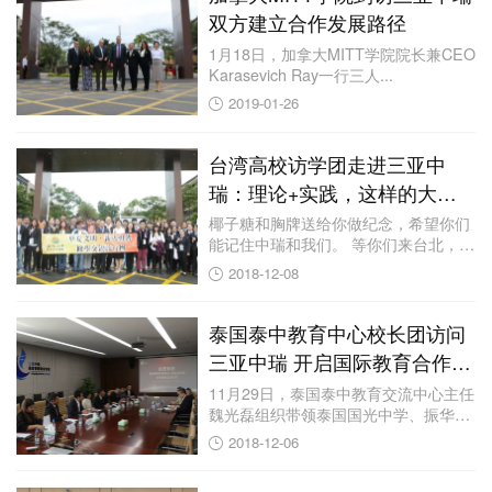
双方建立合作发展路径
1月18日，加拿大MITT学院院长兼CEO
Karasevich Ray一行三人...
2019-01-26
台湾高校访学团走进三亚中
瑞：理论+实践，这样的大学
我喜欢！
椰子糖和胸牌送给你做纪念，希望你们
能记住中瑞和我们。 等你们来台北，我
们一起去吃...
2018-12-08
泰国泰中教育中心校长团访问
三亚中瑞 开启国际教育合作新
领域
11月29日，泰国泰中教育交流中心主任
魏光磊组织带领泰国国光中学、振华中
学等学校...
2018-12-06