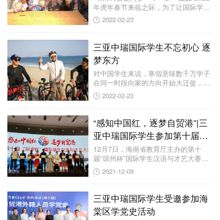
年虎年春节来临之际，为了让国际学生
深入了...
2022-02-23
三亚中瑞国际学生不忘初心 逐
梦东方
对中国学生来说，寒假意味数千万学子
在同一时段向家的方向开始大迁徙，也
意味着承载着...
2022-02-23
“感知中国红，逐梦自贸港”|三
亚中瑞国际学生参加第十届海
南省“琼州杯”国际学生汉语与
12月7日，海南省教育厅主办的第十
届“琼州杯”国际学生汉语与才艺大赛在
才艺大赛
海南医学院...
2021-12-09
三亚中瑞国际学生受邀参加海
棠区学党史活动