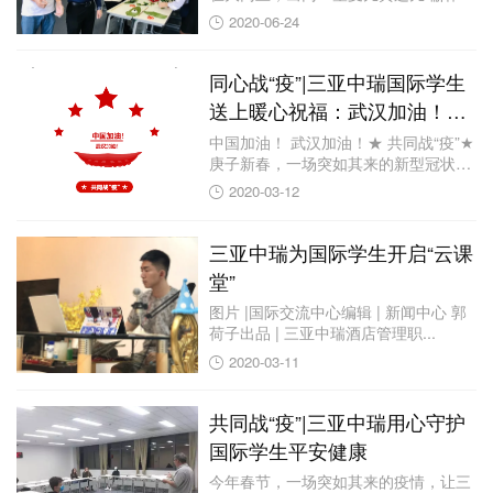
那儿端阳，处...
2020-06-24
同心战“疫”|三亚中瑞国际学生
送上暖心祝福：武汉加油！中
国加油！
中国加油！ 武汉加油！★ 共同战“疫”★
庚子新春，一场突如其来的新型冠状病
毒...
2020-03-12
三亚中瑞为国际学生开启“云课
堂”
图片 |国际交流中心编辑 | 新闻中心 郭
荷子出品 | 三亚中瑞酒店管理职...
2020-03-11
共同战“疫”|三亚中瑞用心守护
国际学生平安健康
今年春节，一场突如其来的疫情，让三