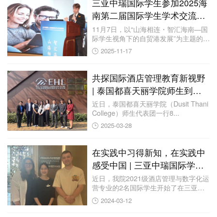
三亚中瑞国际学生参加2025海
南第二届国际学生学术交流活
动喜获佳绩
11月7日，以“山海相连・智汇海南—国
际学生视角下的自贸港发展”为主题的
2025...
2025-11-17
共探国际酒店管理教育新视野
| 泰国都喜天丽学院师生到访
三亚中瑞
近日，泰国都喜天丽学院（Dusit Thani
College）师生代表团一行8...
2025-03-28
在实践中习得新知，在实践中
感受中国 | 三亚中瑞国际学生
参加认知实习
近日，我院2021级酒店管理与数字化运
营专业的2名国际学生开始了在三亚山
海天JW...
2024-03-12