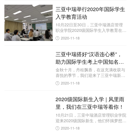
三亚中瑞举行2020年国际学生
入学教育活动
10月22日至30日，三亚中瑞酒店管理
职业学院2020级国际学生入学教育在北
教学...
2020-11-18
三亚中瑞搭好“汉语连心桥”，
助力国际学生考上中国知名大
学
金秋十月，丹桂飘香，在这充满收获与
喜悦的季节，我们迎来了三亚中瑞新的
学期，同时我...
2020-11-18
2020级国际新生入学 | 风里雨
里，我们在三亚中瑞等着你！
10月21日，三亚中瑞酒店管理职业学院
迎来2020级国际新生，他们怀揣梦想，
踏入...
2020-11-18