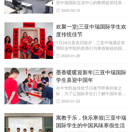
亚中瑞国际交流中心的教师提前结束了
假期并迅速回...
2020-02-15
欢聚一堂|三亚中瑞国际学生欢
度传统佳节
1月24日是农历除夕，三亚中瑞酒店管
理职业学院的老师们与寒假留校的国际
学生欢聚一...
2020-01-25
墨香暖暖迎新年|三亚中瑞国际
学生喜迎中国年
在中华民族传统节日春节即将到来之
际，为了让国际学生们了解中国年俗文
化，感受年味，...
2020-01-22
寓教于乐，快乐寒假|三亚中瑞
国际学生的中国风味寒假生活