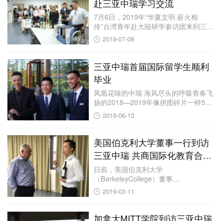
赴三亚中瑞学习交流
7月6日，2019年“华夏文明·薪火相
传”台湾青年赴大陆研学参访团来到三亚
中瑞酒...
2019-07-08
三亚中瑞首届国际留学生顺利
毕业
凤凰花味的中瑞 海风尽头的呼吸青春飞
扬的2018—2019年像拼图碎片一样52
位...
2019-06-13
美国伯克利大学董事一行到访
三亚中瑞 共商国际化教育合作
项目
日前，美国伯克利大学
（BerkeleyCollege）董事
Jose.A.Tava...
2019-03-11
加拿大MITT学院到访三亚中瑞