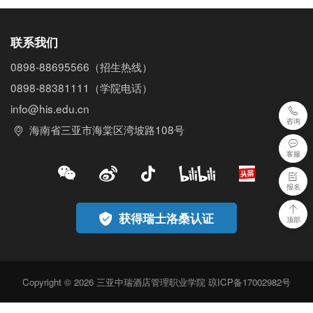
士洛桑酒店管理学院全球学术认证，成
为全国唯一一所通过瑞士洛桑酒店管理
学院学术认证的高职专科院校。 学院位
联系我们
于海南省三亚市海棠湾“国家海岸”，毗
邻海棠湾国际酒店产业带和三亚国际免
0898-88695566
（招生热线）
税城，校园规划面积350亩，目前已完
0898-88381111
（学院电话）
成222亩，建筑面积14万㎡的校园建
设。酒店式建筑群古朴典雅，独具特
info@his.edu.cn
色，满足洛桑酒店管理学院“沉浸式教育
咨询
海南省三亚市海棠区湾坡路108号
体验”的需求。 学院秉承“知行合一、学
以致用”的校训，践行“尊重、专业、责
客服
任”的中瑞精神，紧紧围绕海南自贸港
和“三区一中心”建设所急需的泛服务业
人才需求，开设店管理、旅游管理、经
报名
济与管理三大类20余个专业及专业方
向。学院致力于建设“特色鲜明、亚洲一
获得瑞士洛桑认证
顶部
流、政府放心、师生喜爱”的大学。办学
以来，坚持“学习洛桑、融入业界”的办
学方向，积极推进“洛桑模式”中国化的
实践与创新，不断提高办学水平与核心
竞争力，逐步形成以学历教育为基础，
Copyright © 2026 三亚中瑞酒店管理职业学院
琼ICP备17002982号
继续教育与高端培训、国际教育与交流
同步发展的办学格局，努力打造央企服