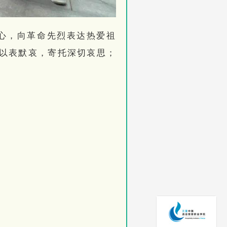
心，向革命先烈表达热爱祖
以表默哀，寄托深切哀思；