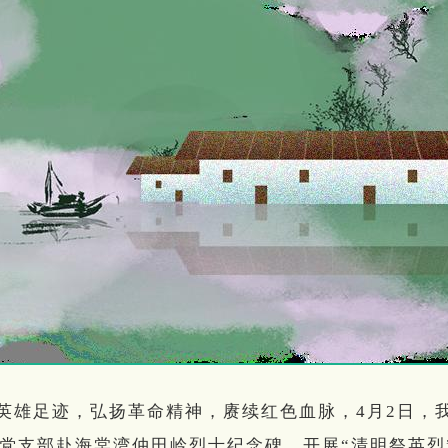
英雄足迹，弘扬革命精神，赓续红色血脉，4月2日，
党支部赴海棠湾仲田岭烈士纪念碑，开展“清明祭英烈