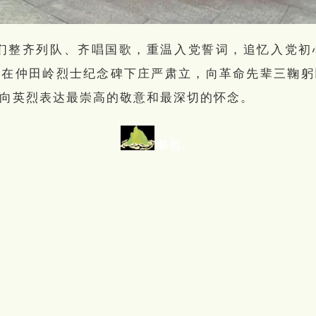
们整齐列队、齐唱国歌，重温入党誓词，追忆入党初
们在仲田岭烈士纪念碑下庄严肃立，向革命先辈三鞠躬
向英烈表达最崇高的敬意和最深切的怀念。
扫墓祭祖