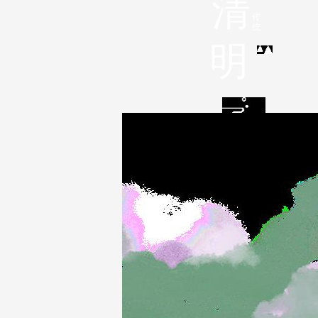
清
传
统
明