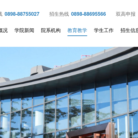
线
0898-88755027
招生热线
0898-88695566
双高申报
概况
学院新闻
院系机构
教育教学
学生工作
招生信