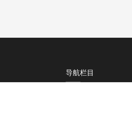
导航栏目
695566（招生热线）
学院概况
招生信息
381111（学院电话）
学院新闻
就业服务
du.cn
院系机构
人才师资
市海棠区湾坡路108号
教育教学
国际交流